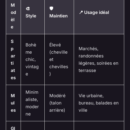
M
🎨
🛡️
od
📍 Usage idéal
Style
Maintien
èl
e
S
Bohè
Élevé
p
Marchés,
me
(cheville
ar
randonnées
chic,
et
ti
légères, soirées en
vintag
chevilles
at
terrasse
e
)
es
Minim
M
Modéré
Vie urbaine,
aliste,
ul
(talon
bureau, balades en
moder
es
arrière)
ville
ne
Gl