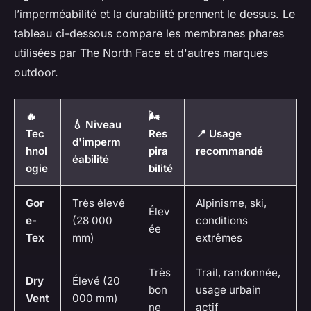
l’imperméabilité et la durabilité prennent le dessus. Le
tableau ci-dessous compare les membranes phares
utilisées par The North Face et d'autres marques
outdoor.
🔥
🌬️
💧 Niveau
Tec
Res
📍 Usage
d'imperm
hnol
pira
recommandé
éabilité
ogie
bilité
Gor
Très élevé
Alpinisme, ski,
Élev
e-
(28 000
conditions
ée
Tex
mm)
extrêmes
Très
Trail, randonnée,
Dry
Élevé (20
bon
usage urbain
Vent
000 mm)
ne
actif