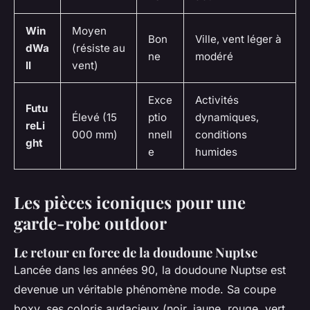
Win
Moyen
Bon
Ville, vent léger à
dWa
(résiste au
ne
modéré
ll
vent)
Exce
Activités
Futu
Élevé (15
ptio
dynamiques,
reLi
000 mm)
nnell
conditions
ght
e
humides
Les pièces iconiques pour une
garde-robe outdoor
Le retour en force de la doudoune Nuptse
Lancée dans les années 90, la doudoune Nuptse est
devenue un véritable phénomène mode. Sa coupe
boxy, ses coloris audacieux (noir, jaune, rouge, vert